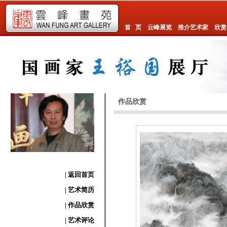
首 页
云峰展览
推介艺术家
欣赏
作品欣赏
| 返回首页
| 艺术简历
| 作品欣赏
| 艺术评论