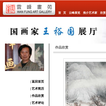
首 页
云峰展览
推介艺术家
欣赏
作品欣赏
| 返回首页
| 艺术简历
| 作品欣赏
| 艺术评论