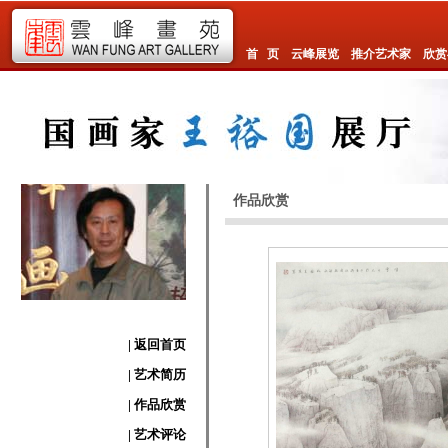
首 页
云峰展览
推介艺术家
欣赏
作品欣赏
| 返回首页
| 艺术简历
| 作品欣赏
| 艺术评论