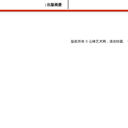
| 出版画册
版权所有 © 云峰艺术网，请勿转载 香港云峰：(8