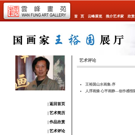
首 页
云峰展览
推介艺术家
欣赏
艺术评论
王裕国山水画集-序
人浮画燥 心平画静—创作感悟
| 返回首页
| 艺术简历
| 作品欣赏
| 艺术评论