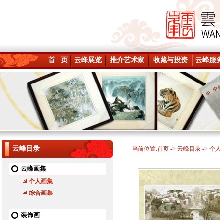
首 页
云峰展览
推介艺术家
收藏与投资
云峰服
云峰目录
当前位置:
首页
->
云峰目录
-> 个
云峰画集
个人画集
综合画集
装饰画