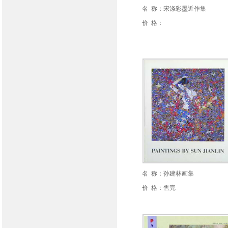
名 称：宋涤彩墨近作集
价 格：
名 称：孙建林画集
价 格：售完