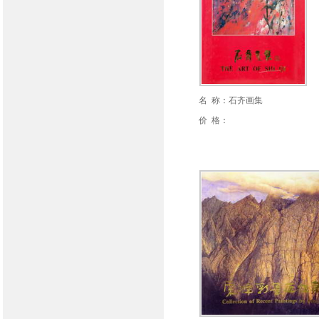
名 称：石齐画集
价 格：