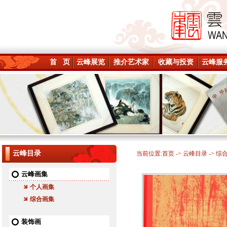
首 页
云峰展览
推介艺术家
收藏与投资
云峰服
云峰目录
当前位置:
首页
->
云峰目录
-> 综
云峰画集
个人画集
综合画集
装饰画