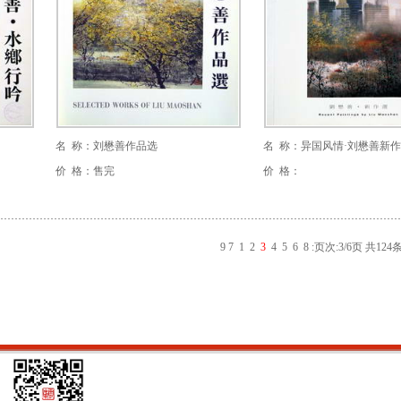
名 称：刘懋善作品选
名 称：异国风情·刘懋善新
价 格：售完
价 格：
9
7
1
2
3
4
5
6
8
:
页次:3/6页 共124