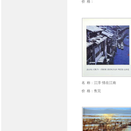
价 格：
名 称：江淳·情在江南
价 格：售完