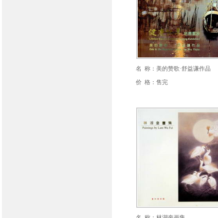
名 称：美的赞歌·舒益谦作品
价 格：售完
名 称：林湖奎画集