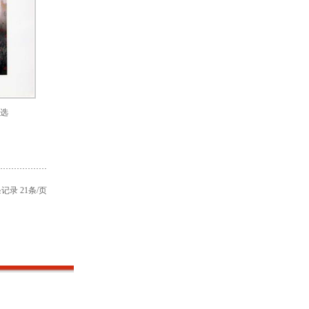
作选
条记录 21条/页