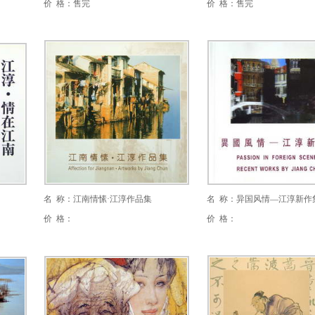
价 格：售完
价 格：售完
名 称：江南情愫·江淳作品集
名 称：异国风情—江淳新作
价 格：
价 格：