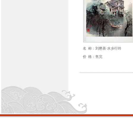
名 称：刘懋善·水乡行吟
价 格：售完