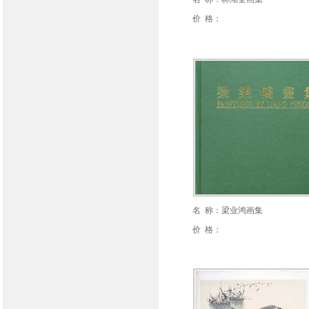
价 格：
名 称：梁业鸿画集
价 格：