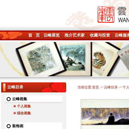
首 页
云峰展览
推介艺术家
收藏与投资
云峰服
云峰目录
当前位置:
首页
->
云峰目录
-> 个
云峰画集
个人画集
综合画集
装饰画