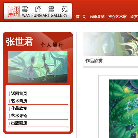
首 页
云峰展览
推介艺术家
欣赏
张世君
作品欣赏
| 返回首页
| 艺术简历
| 作品欣赏
| 艺术评论
| 出版画册