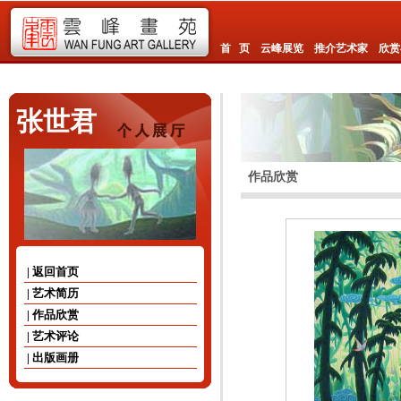
首 页
云峰展览
推介艺术家
欣赏
张世君
作品欣赏
| 返回首页
| 艺术简历
| 作品欣赏
| 艺术评论
| 出版画册