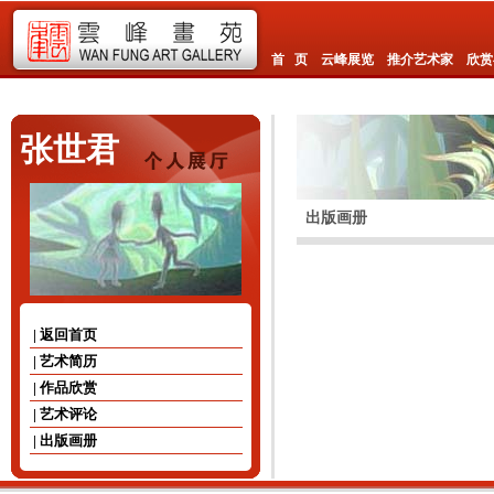
首 页
云峰展览
推介艺术家
欣赏
张世君
出版画册
| 返回首页
| 艺术简历
| 作品欣赏
| 艺术评论
| 出版画册