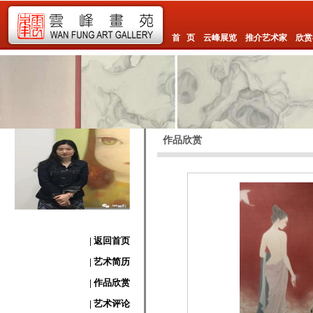
首 页
云峰展览
推介艺术家
欣赏
作品欣赏
| 返回首页
| 艺术简历
| 作品欣赏
| 艺术评论