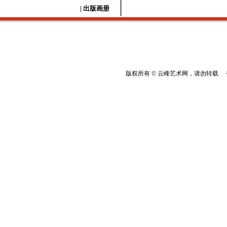
| 出版画册
版权所有 © 云峰艺术网，请勿转载 香港云峰：(8