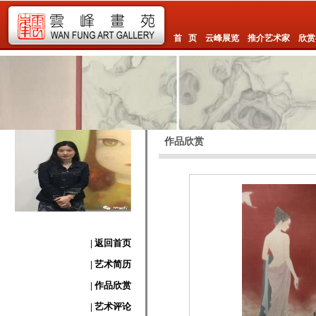
首 页
云峰展览
推介艺术家
欣赏
作品欣赏
| 返回首页
| 艺术简历
| 作品欣赏
| 艺术评论