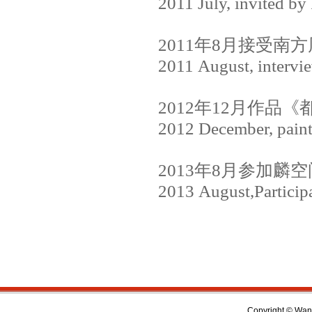
2011 July, invited by
2011
年
8
月接受南方
2011 August, intervie
2012
年
12
月作品《
2012 December, paint
2013
年
8
月参加麟空
2013 August,Particip
Copyright © Wan 