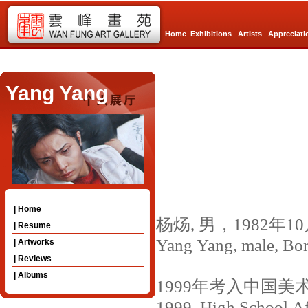
Home
Exhibitions
Artists
Appreciati
Yang Yang
| Home
杨炀
,
男，
1982
年
10
| Resume
Yang Yang, male, Bor
| Artworks
| Reviews
| Albums
1999
年考入中国美
1999, High School Af