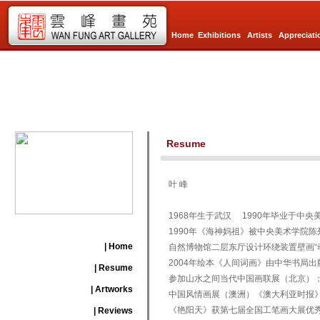
Home
Exhibitions
Artists
Appreciati
Resume
叶 峰
1968年生于武汉 1990年毕业于中
1990年《海神妈祖》被中央美术学院陈
| Home
自然博物馆二层东厅设计环绕装置壁画“
2004年绘本《人间词画》由中华书局出
| Resume
参加山水之间当代中国画联展（北京）； 
| Artworks
中国风情画展（澳洲）《澳大利亚时报》
《艳阳天》获第七届全国工笔画大展优
| Reviews