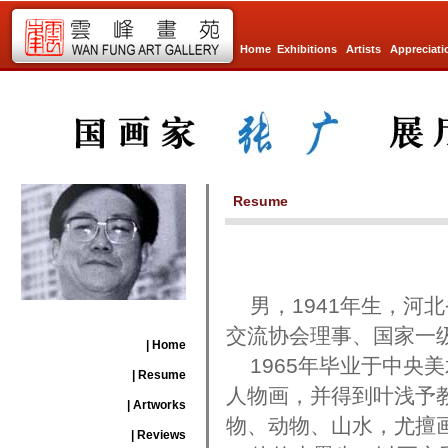
Home
Exhibitions
Artists
Appreciati
Resume
男，1941年生，河
交流协会理事、国家一
| Home
1965年毕业于中央
| Resume
人物画，并得到叶浅予
| Artworks
物、动物、山水，尤擅
| Reviews