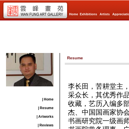
Home
Exhibitions
Artists
Appreciati
Resume
李长田，
苦耕堂主
采众长，其优秀作
| Home
收藏，艺历入编多
| Resume
杰、中国
国画家
协
| Artworks
书画研究院一级画
| Reviews