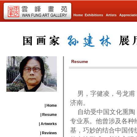
Home
Exhibitions
Artists
Appreciati
Resume
男，字健凌，号龙甫，
济南。
| Home
自幼受中国文化熏陶，
| Resume
专业系。他曾涉及各种
| Artworks
基，巧妙的结合中国传
| Reviews