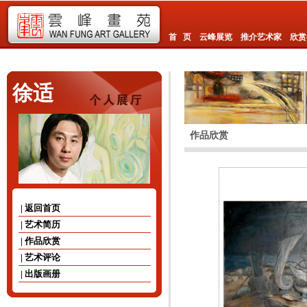
首 页
云峰展览
推介艺术家
欣赏
徐适
作品欣赏
| 返回首页
| 艺术简历
| 作品欣赏
| 艺术评论
| 出版画册