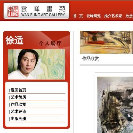
首 页
云峰展览
推介艺术家
欣赏
徐适
作品欣赏
| 返回首页
| 艺术简历
| 作品欣赏
| 艺术评论
| 出版画册