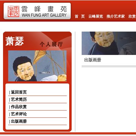
首 页
云峰展览
推介艺术家
欣赏
萧瑟
出版画册
| 返回首页
| 艺术简历
| 作品欣赏
| 艺术评论
| 出版画册