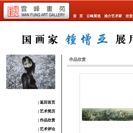
首 页
云峰展览
推介艺术家
欣赏
作品欣赏
| 返回首页
| 艺术简历
| 作品欣赏
| 艺术评论