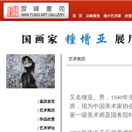
首 页
云峰展览
推介艺术家
欣赏
艺术简历
又名锺亚。男，1940
| 返回首页
席，现为中国美术家协
| 艺术简历
家一级美术师及国务院
| 作品欣赏
| 艺术评论