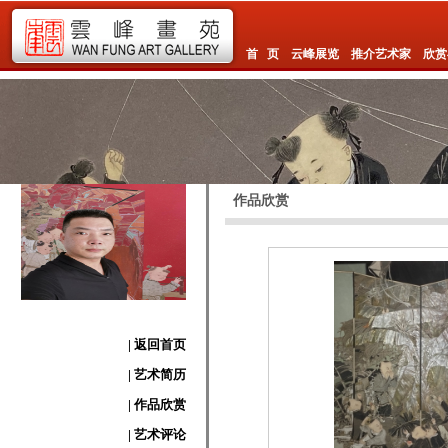
首 页
云峰展览
推介艺术家
欣赏
作品欣赏
| 返回首页
| 艺术简历
| 作品欣赏
| 艺术评论