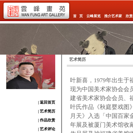
首 页
云峰展览
推介艺术家
欣赏
艺术简历
叶新喜，1979年出生
现为中国美术家协会会
建省美术家协会会员、
| 返回首页
叶氏作品《秋庭婴戏图
| 艺术简历
月天》入选「中国百家
| 作品欣赏
年展及被厦门美术馆收
| 艺术评论