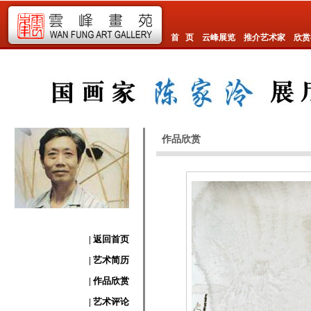
首 页
云峰展览
推介艺术家
欣赏
作品欣赏
| 返回首页
| 艺术简历
| 作品欣赏
| 艺术评论