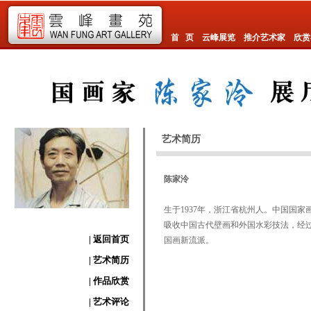
首 页
云峰展览
推介艺术家
欣赏
艺术简历
陈家泠
生于1937年，
浙江
省
杭州
人。
中国国家
吸收中国古代壁画和外国水彩技法，经
| 返回首页
国画新流派。
| 艺术简历
| 作品欣赏
| 艺术评论