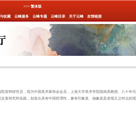
>>> 繁体版
与收藏
云峰服务
云峰专题
云峰目录
关于云峰
友情链接
画院
首聘
研究员
，现为
中国美术家协会
会员，
上海大学美术学院
国画系
教授
。
八十年代
过反复研究和实践，创造出具有中国哲理性，兼有印象派、抽象派及表现主义特点的现