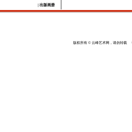
| 出版画册
版权所有 © 云峰艺术网，请勿转载 香港云峰：(8