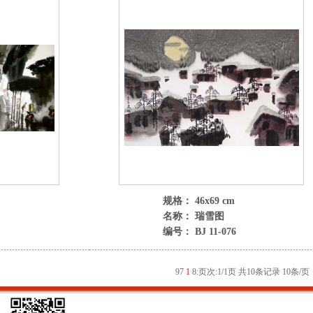
规格： 46x69 cm
名称： 瑞雪图
编号： BJ 11-076
9
7
1
8
:
页次:1/1页 共10条记录 10条/页