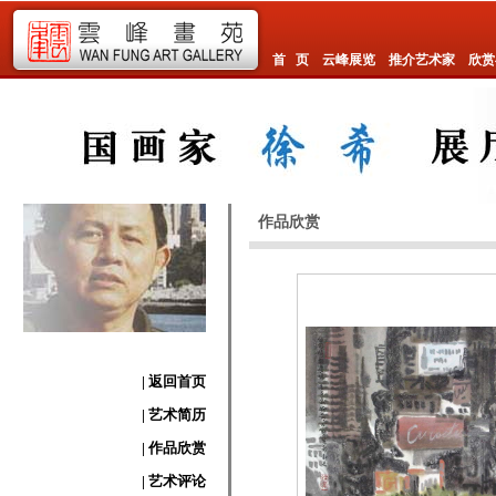
首 页
云峰展览
推介艺术家
欣赏
作品欣赏
| 返回首页
| 艺术简历
| 作品欣赏
| 艺术评论