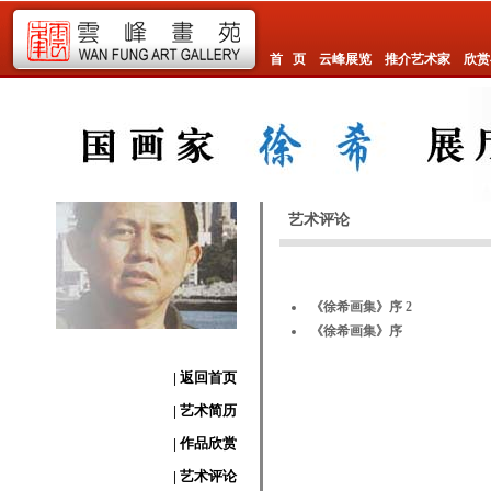
首 页
云峰展览
推介艺术家
欣赏
艺术评论
《徐希画集》序 2
《徐希画集》序
| 返回首页
| 艺术简历
| 作品欣赏
| 艺术评论