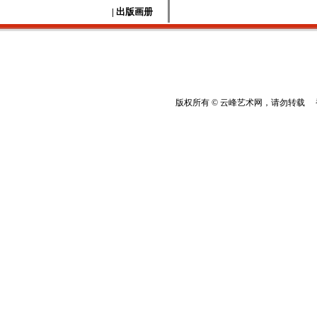
| 出版画册
版权所有 © 云峰艺术网，请勿转载 香港云峰：(8