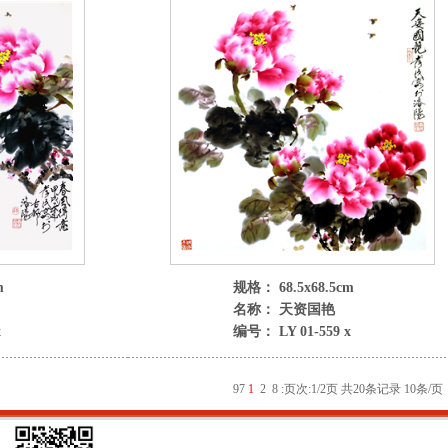
m
规格： 68.5x68.5cm
名称： 天资国艳
x
编号： LY 01-559 x
9
7
1
2
8
:
页次:1/2页 共20条记录 10条/页