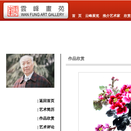
首 页
云峰展览
推介艺术家
欣赏
作品欣赏
| 返回首页
| 艺术简历
| 作品欣赏
| 艺术评论