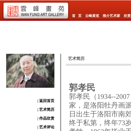
首 页
云峰展览
推介艺术家
欣赏
艺术简历
郭孝民
郭孝民
（1934--
| 返回首页
家
，是
洛阳牡丹
画派
| 艺术简历
日出生于洛阳市南
| 作品欣赏
终于私第，终年73
| 艺术评论