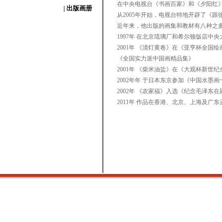
在中央电视台《书画百家》和《夕阳红
| 出版画册
从2005年开始，电视台特地开辟了《跟
近年来，他出版的画集和教材有八种之
1997年 在北京琉璃厂和希尔顿饭店中
2001年 《清灯黄卷》在《亚亨杯全
《全国实力派中国画精品集》
2001年 《柴米油盐》在《大观杯新
2002年年 于日本东京参加《中国水墨
2002年 《农家福》入选《纪念毛泽
2011年 作品在香港、北京、上海及广