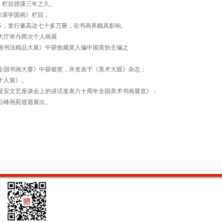
》栏目授课三年之久。
徐湛
学国画》栏目，
多，发行量高达七十多万册，在书画界颇具影响。
央大厅举办两次个人画展
国绘画书法精品大展》中获收藏奖入编中国美协主编之
世纪全国书画大赛》中获银奖，并发表于《美术大观》杂志；
画十人展》。
东在延安文艺座谈会上的讲话发表六十周年全国美术书画展览》；
东云峰画苑巡迴展出。