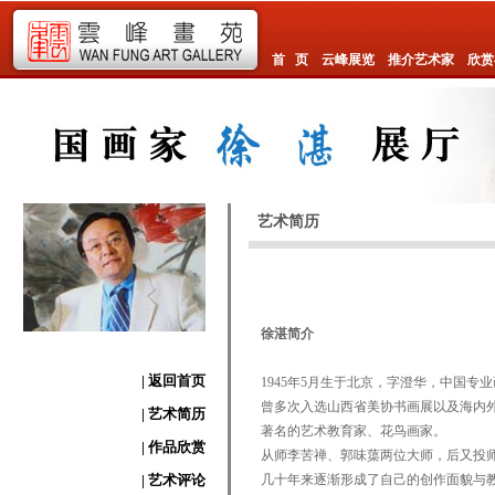
首 页
云峰展览
推介艺术家
欣赏
艺术简历
徐湛简介
| 返回首页
1945年5月生于北京，字澄华，中国
曾多次入选山西省美协书画展以及海内
| 艺术简历
著名的艺术教育家、花鸟画家。
| 作品欣赏
从师李苦禅、郭味蕖两位大师，后又投
| 艺术评论
几十年来逐渐形成了自己的创作面貌与