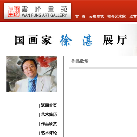
首 页
云峰展览
推介艺术家
欣赏
作品欣赏
| 返回首页
| 艺术简历
| 作品欣赏
| 艺术评论