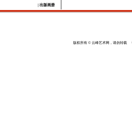
| 出版画册
版权所有 © 云峰艺术网，请勿转载 香港云峰：(8