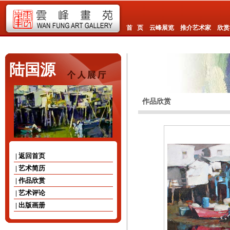
首 页
云峰展览
推介艺术家
欣赏
陆国源
作品欣赏
| 返回首页
| 艺术简历
| 作品欣赏
| 艺术评论
| 出版画册