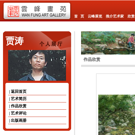
首 页
云峰展览
推介艺术家
欣赏
贾涛
作品欣赏
| 返回首页
| 艺术简历
| 作品欣赏
| 艺术评论
| 出版画册