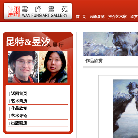
首 页
云峰展览
推介艺术家
欣赏
昆特&昱汐
作品欣赏
| 返回首页
| 艺术简历
| 作品欣赏
| 艺术评论
| 出版画册