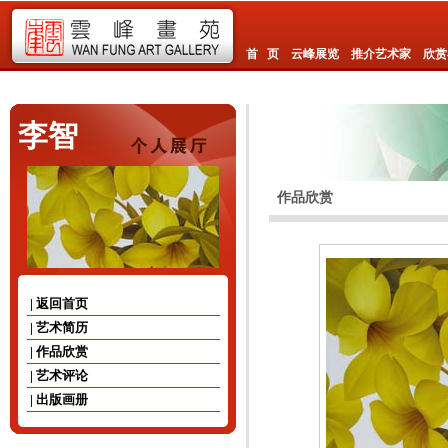
首 页
云峰展览
推介艺术家
欣赏
李智
作品欣赏
| 返回首页
| 艺术简历
| 作品欣赏
| 艺术评论
| 出版画册