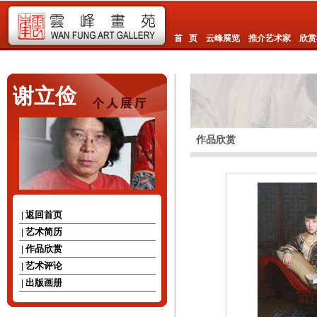
首 页
云峰展览
推介艺术家
欣赏
谢立俭
作品欣赏
| 返回首页
| 艺术简历
| 作品欣赏
| 艺术评论
| 出版画册