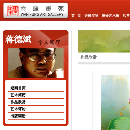
首 页
云峰展览
推介艺术家
欣赏
蒋德斌
作品欣赏
| 返回首页
| 艺术简历
| 作品欣赏
| 艺术评论
| 出版画册