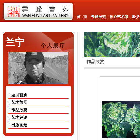
首 页
云峰展览
推介艺术家
欣赏
兰宁
作品欣赏
| 返回首页
| 艺术简历
| 作品欣赏
| 艺术评论
| 出版画册