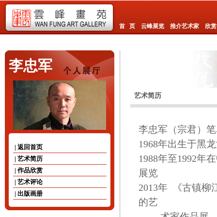
首 页
云峰展览
推介艺术家
欣赏
李忠军
艺术简历
李忠军（宗君）笔
1968年出生于
| 返回首页
1988年至1992
| 艺术简历
| 作品欣赏
展览
| 艺术评论
2013年 《古
| 出版画册
的艺
术家作品