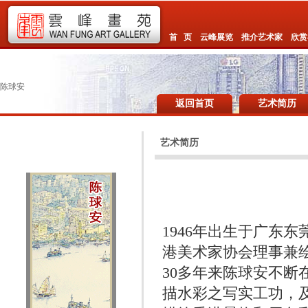
首 页
云峰展览
推介艺术家
欣赏
陈球安
返回首页
艺术简历
艺术简历
1946年出生于广东
港美术家协会理事兼
30多年来陈球安不
描水彩之写实工功，