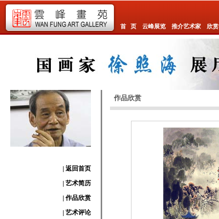
首 页
云峰展览
推介艺术家
欣赏
作品欣赏
| 返回首页
| 艺术简历
| 作品欣赏
| 艺术评论