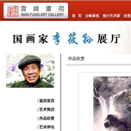
首 页
云峰展览
推介艺术家
欣赏
作品欣赏
| 返回首页
| 艺术简历
| 作品欣赏
| 艺术评论