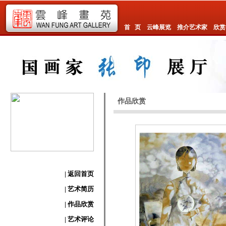
首 页
云峰展览
推介艺术家
欣赏
作品欣赏
| 返回首页
| 艺术简历
| 作品欣赏
| 艺术评论