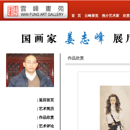
首 页
云峰展览
推介艺术家
欣赏
作品欣赏
| 返回首页
| 艺术简历
| 作品欣赏
| 艺术评论