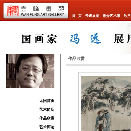
首 页
云峰展览
推介艺术家
欣赏
作品欣赏
| 返回首页
| 艺术简历
| 作品欣赏
| 艺术评论