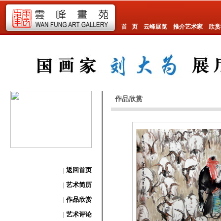
首 页
云峰展览
推介艺术家
欣赏
作品欣赏
| 返回首页
| 艺术简历
| 作品欣赏
| 艺术评论