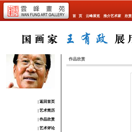
首 页
云峰展览
推介艺术家
欣赏
作品欣赏
| 返回首页
| 艺术简历
| 作品欣赏
| 艺术评论