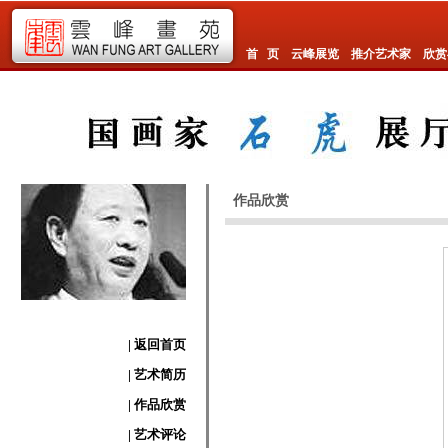
首 页
云峰展览
推介艺术家
欣赏
作品欣赏
| 返回首页
| 艺术简历
| 作品欣赏
| 艺术评论